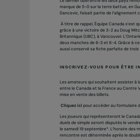
Le dernier duel entre les deux pays remon
marque de 5-0 sur la terre battue, en Gu
Dancevic, faisait partie de l’alignement
À titre de rappel, Équipe Canada s’est qu
grâce à une victoire de 3-2 au Doug Mitc
Britannique (UBC), à Vancouver. L’Ontari
deux manches de 6-3 et 6-4. Grâce à ce g
aussi conservé sa fiche parfaite de trois
INSCRIVEZ-VOUS POUR ÊTRE I
Les amateurs qui souhaitent assister à l
entre le Canada et la France au Centre V
mise en vente des billets.
Cliquez ici
pour accéder au formulaire d
Les joueurs qui représenteront le Canada
duels de simple seront disputés le vendr
le samedi 19 septembre*. L’horaire des m
rencontre est déterminée après le double