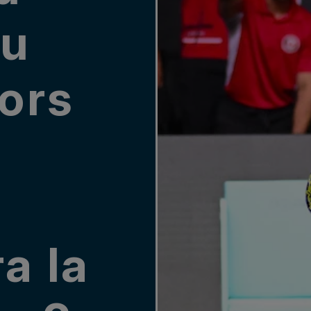
du
lors
a la