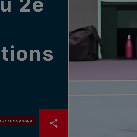
u 2e
ations
GER LE CANADA