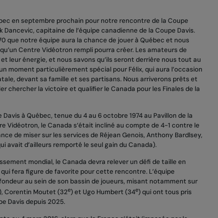
bec en septembre prochain pour notre rencontre de la Coupe
k Dancevic, capitaine de l’équipe canadienne de la Coupe Davis.
 70 que notre équipe aura la chance de jouer à Québec et nous
 qu’un Centre Vidéotron rempli pourra créer. Les amateurs de
t leur énergie, et nous savons qu’ils seront derrière nous tout au
 moment particulièrement spécial pour Félix, qui aura l’occasion
tale, devant sa famille et ses partisans. Nous arriverons prêts et
er chercher la victoire et qualifier le Canada pour les Finales de la
e Davis à Québec, tenue du 4 au 6 octobre 1974 au Pavillon de la
e Vidéotron, le Canada s’était incliné au compte de 4-1 contre le
chance de miser sur les services de Réjean Genois, Anthony Bardlsey,
 avait d’ailleurs remporté le seul gain du Canada).
sement mondial, le Canada devra relever un défi de taille en
 qui fera figure de favorite pour cette rencontre. L’équipe
rofondeur au sein de son bassin de joueurs, misant notamment sur
e
e
), Corentin Moutet (32
) et Ugo Humbert (34
) qui ont tous pris
pe Davis depuis 2025.