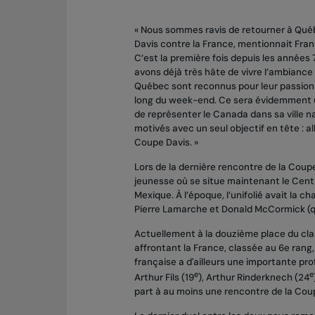
« Nous sommes ravis de retourner à Qué
Davis contre la France, mentionnait Fran
C’est la première fois depuis les années
avons déjà très hâte de vivre l’ambiance
Québec sont reconnus pour leur passion e
long du week-end. Ce sera évidemment un
de représenter le Canada dans sa ville na
motivés avec un seul objectif en tête : all
Coupe Davis. »
Lors de la dernière rencontre de la Coup
jeunesse où se situe maintenant le Centr
Mexique. À l’époque, l’unifolié avait la 
Pierre Lamarche et Donald McCormick (qui
Actuellement à la douzième place du clas
affrontant la France, classée au 6e rang,
française a d'ailleurs une importante p
e
e
Arthur Fils (19
), Arthur Rinderknech (24
part à au moins une rencontre de la Cou