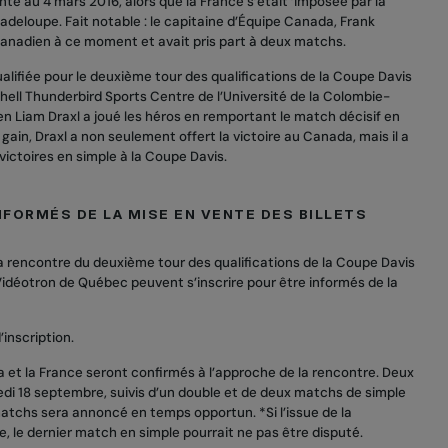
te au 4 mars 2016, alors que la France s’était ’imposée par la
adeloupe. Fait notable : le capitaine d’Équipe Canada, Frank
 canadien à ce moment et avait pris part à deux matchs.
alifiée pour le deuxième tour des qualifications de la Coupe Davis
hell Thunderbird Sports Centre de l’Université de la Colombie-
en Liam Draxl a joué les héros en remportant le match décisif en
ain, Draxl a non seulement offert la victoire au Canada, mais il a
 victoires en simple à la Coupe Davis.
NFORMÉS DE LA MISE EN VENTE DES BILLETS
a rencontre du deuxième tour des qualifications de la Coupe Davis
idéotron de Québec peuvent s’inscrire pour être informés de la
’inscription.
 et la France seront confirmés à l’approche de la rencontre. Deux
edi 18 septembre, suivis d’un double et de deux matchs de simple
atchs sera annoncé en temps opportun. *Si l’issue de la
, le dernier match en simple pourrait ne pas être disputé.