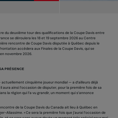
e du deuxième tour des qualifications de la Coupe Davis entre
rance se déroulera les 18 et 19 septembre 2026 au Centre
emière rencontre de Coupe Davis disputée à Québec depuis le
rontation accédera aux Finales de la Coupe Davis, qui se
, en novembre 2026.
 SA PRÉSENCE
 actuellement cinquième joueur mondial — a d’ailleurs déjà
l aura ainsi l’occasion de disputer, pour la première fois de sa
ans la région qui l’a vu grandir, un moment qui s’annonce
 rencontre de la Coupe Davis du Canada ait lieu à Québec en
er-Aliassime. « Ce sera la première fois que j’aurai l’occasion de
le, et ce sera sans aucun doute un moment très spécial pour moi.