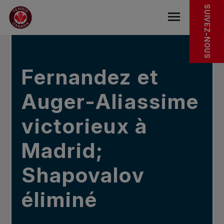
Sauter au menu principal
Sauter au contenu principal
Sauter au pied de page
DANS LES NOUVELLES
SUIVEZ-NOUS
base.navigat
Fernandez et
Auger-Aliassime
victorieux à
Madrid;
Shapovalov
éliminé