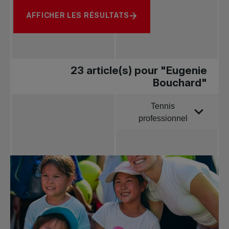
AFFICHER LES RÉSULTATS
23 article(s) pour "Eugenie
Bouchard"
Tennis
Trier par
professionnel
Toutes les
nouvelles
Tennis
professionnel
Redéfinir le jeu