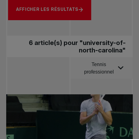
AFFICHER LES RÉSULTATS
6 article(s) pour "university-of-
north-carolina"
Tennis
Trier par
professionnel
Toutes les
nouvelles
Tennis
professionnel
Redéfinir le jeu