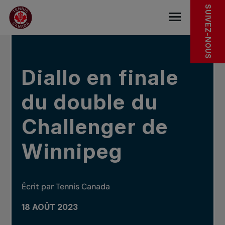
Sauter au menu principal
Sauter au contenu principal
Sauter au pied de page
DANS LES NOUVELLES
SUIVEZ-NOUS
base.navigat
Diallo en finale
du double du
Challenger de
Winnipeg
Écrit par Tennis Canada
18 AOÛT 2023