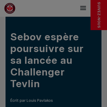
Sauter au menu principal
Sauter au contenu principal
Sauter au pied de page
DANS LES NOUVELLES
SUIVEZ-NOUS
base.navigat
Sebov espère
poursuivre sur
sa lancée au
Challenger
Tevlin
Écrit par Louis Pavlakos