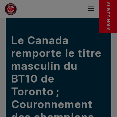
Sauter au menu principal
Sauter au contenu principal
Sauter au pied de page
DANS LES NOUVELLES
SUIVEZ-NOUS
base.navigat
Le Canada
remporte le titre
masculin du
BT10 de
Toronto ;
Couronnement