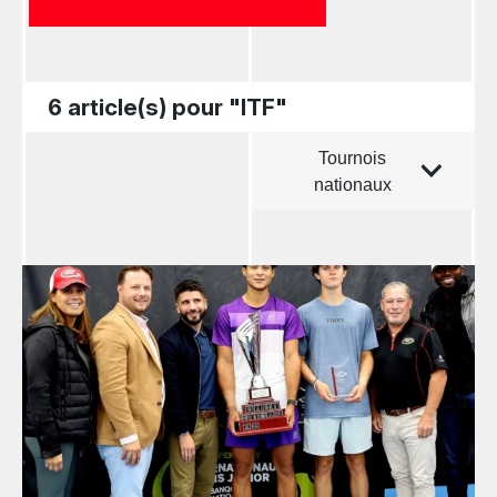
6 article(s) pour "ITF"
Tournois
Trier par
nationaux
Toutes les
nouvelles
Tennis
professionnel
Redéfinir le jeu
Tournois
nationaux