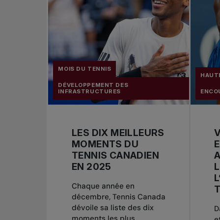
MOIS DU TENNIS
HAUT
DÉVELOPPEMENT DES
INFRASTRUCTURES
ENCO
LES DIX MEILLEURS
MOMENTS DU
E
TENNIS CANADIEN
A
EN 2025
L
L
Chaque année en
décembre, Tennis Canada
dévoile sa liste des dix
D
moments les plus
e