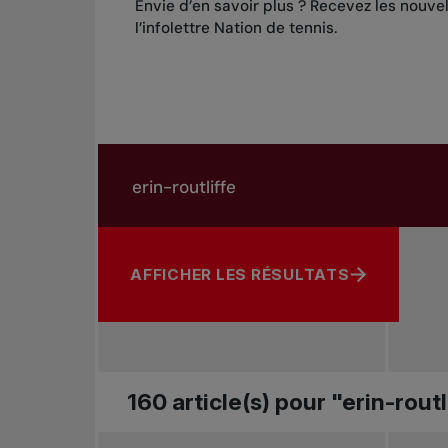
Envie d’en savoir plus ? Recevez les nouve
l’infolettre Nation de tennis
.
Rechercher dans les nouvelles
Rechercher par sujet, joueur ou autre
AFFICHER LES RÉSULTATS
160 article(s) pour "erin-routl