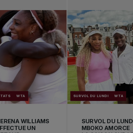
LTATS
WTA
SURVOL DU LUNDI
WTA
ERENA WILLIAMS
SURVOL DU LUNDI
FFECTUE UN
MBOKO AMORCE