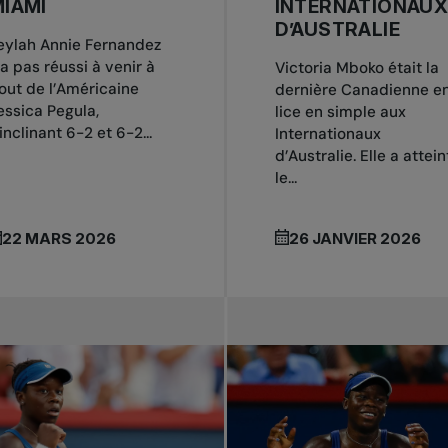
IAMI
INTERNATIONAU
D’AUSTRALIE
eylah Annie Fernandez
’a pas réussi à venir à
Victoria Mboko était la
out de l’Américaine
dernière Canadienne e
essica Pegula,
lice en simple aux
’inclinant 6-2 et 6-2...
Internationaux
d’Australie. Elle a attein
le...
22 MARS 2026
26 JANVIER 2026