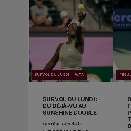
SURVOL DU LUNDI
WTA
RÉSU
SURVOL DU LUNDI :
D
DU DÉJÀ-VU AU
F
SUNSHINE DOUBLE
T
Les résultats de la
D
première semaine de