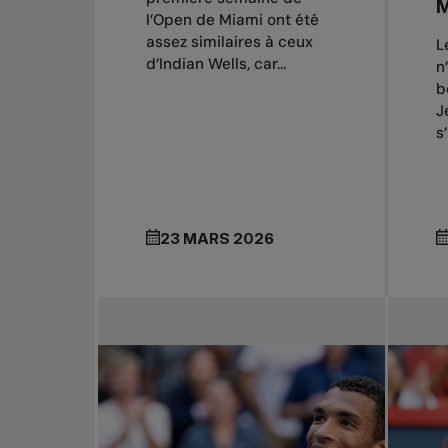
M
l’Open de Miami ont été
assez similaires à ceux
L
d’Indian Wells, car...
n
b
J
s
23 MARS 2026