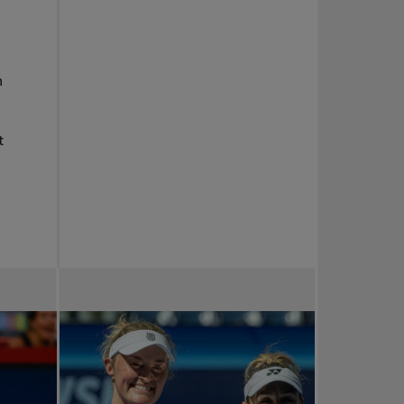
X
n
t