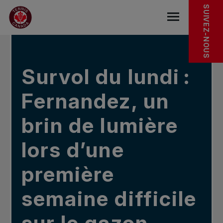
Sauter au menu principal
Sauter au contenu principal
Sauter au pied de page
DANS LES NOUVELLES
SUIVEZ-NOUS
base.navigat
Survol du lundi :
Fernandez, un
brin de lumière
lors d’une
première
semaine difficile