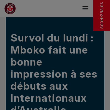
Sauter au menu principal
Sauter au contenu principal
Sauter au pied de page
DANS LES NOUVELLES
SUIVEZ-NOUS
base.navigat
Survol du lundi :
Mboko fait une
bonne
impression à ses
débuts aux
Internationaux