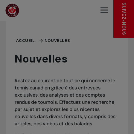
Sauter au menu principal
Sauter au contenu principal
Sauter au pied de page
SUIVEZ-NOUS
base.navigat
ACCUEIL
NOUVELLES
Nouvelles
Restez au courant de tout ce qui concerne le
tennis canadien grâce à des entrevues
exclusives, des analyses et des comptes
rendus de tournois. Effectuez une recherche
par sujet et explorez les plus récentes
nouvelles dans divers formats, y compris des
articles, des vidéos et des balados.