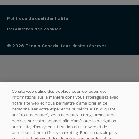
Politique de confidentialité
Paramètres des cookies
© 2026 Tennis Canada, tous droits réservés.
Ce site web utilise des cookies pour collecter des
informations sur la manière dont vous interagissez avec
notre site web et nous permettre d'améliorer et de
personnaliser votre expérience numérique. En cliquant
sur "Tout accepter", vous acceptez l'enregistrement de
cookies sur votre appareil afin d'améliorer la navigation
sur le site, d'analyser l'utilisation du site web et de
contribuer à nos efforts marketing. Pour en savoir plus
sur notre traitement des données personnelles et des