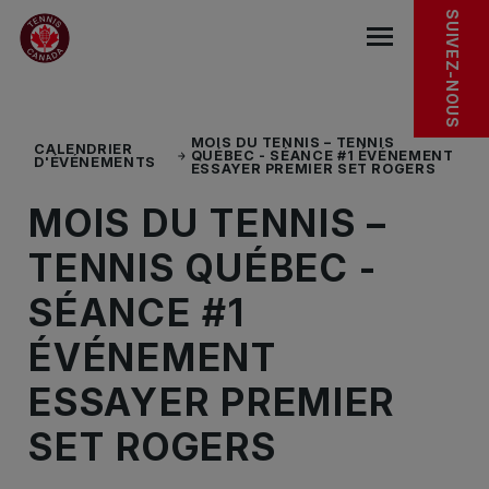
Sauter au menu principal
Sauter au contenu principal
Sauter au pied de page
En découvrir plus
SUIVEZ-NOUS
base.navigat
MOIS DU TENNIS – TENNIS
CALENDRIER
QUÉBEC - SÉANCE #1 ÉVÉNEMENT
D'ÉVÉNEMENTS
ESSAYER PREMIER SET ROGERS
MOIS DU TENNIS –
TENNIS QUÉBEC -
SÉANCE #1
ÉVÉNEMENT
ESSAYER PREMIER
SET ROGERS