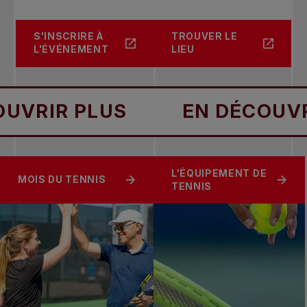
S'INSCRIRE À
TROUVER LE
L'ÉVÉNEMENT
LIEU
RIR PLUS
EN DÉCOUVRIR 
L’ÉQUIPEMENT DE
MOIS DU TENNIS
TENNIS