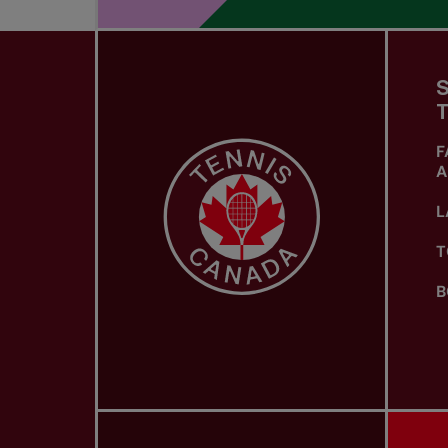
S
T
F
A
L
T
B