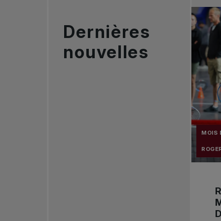
Dernières
nouvelles
MOIS 
ROGER
R
M
D