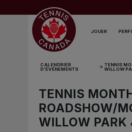
Sauter au menu principal
Sauter au contenu principal
Sauter au pied de page
EXPLORE MORE
JOUER
PERF
CALENDRIER
TENNIS M
D'ÉVÉNEMENTS
WILLOW PA
TENNIS MONTH
ROADSHOW/MO
WILLOW PARK 