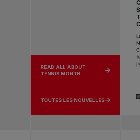
S
T
O
L
M
C
t
j
READ ALL ABOUT
TENNIS MONTH
TOUTES LES NOUVELLES