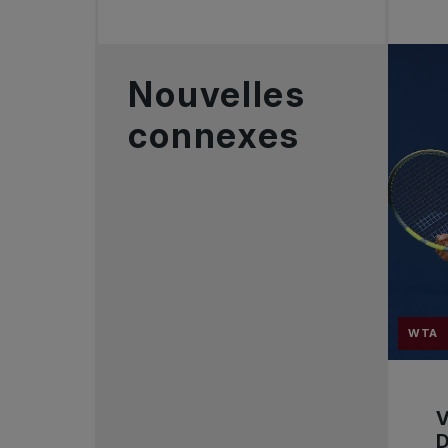
Nouvelles
connexes
WTA
V
D