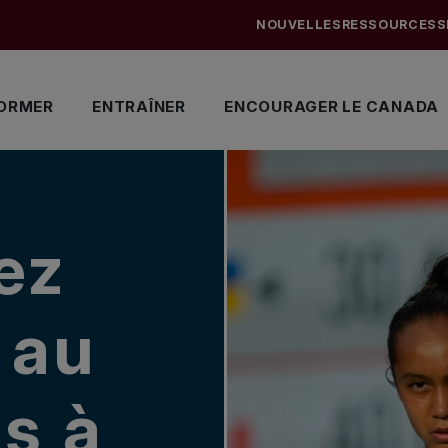
NOUVELLES
RESSOURCES
S
ORMER
ENTRAÎNER
ENCOURAGER LE CANADA
ez
 au
as à