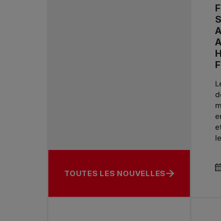
A
H
F
L
d
m
e
e
le
TOUTES LES NOUVELLES