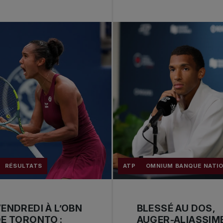
RÉSULTATS
ATP
OMNIUM BANQUE NATI
ENDREDI À L’OBN
BLESSÉ AU DOS,
E TORONTO :
AUGER-ALIASSIM