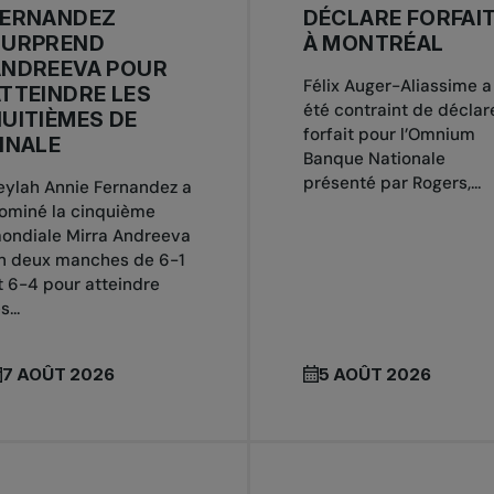
FERNANDEZ
DÉCLARE FORFAI
SURPREND
À MONTRÉAL
ANDREEVA POUR
Félix Auger-Aliassime a
TTEINDRE LES
été contraint de déclar
UITIÈMES DE
forfait pour l’Omnium
INALE
Banque Nationale
présenté par Rogers,...
eylah Annie Fernandez a
ominé la cinquième
ondiale Mirra Andreeva
n deux manches de 6-1
t 6-4 pour atteindre
s...
7 AOÛT 2026
5 AOÛT 2026