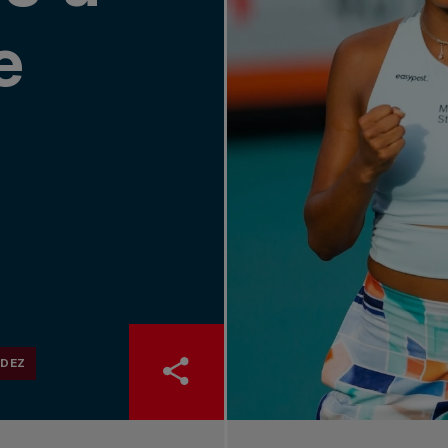
e
NDEZ