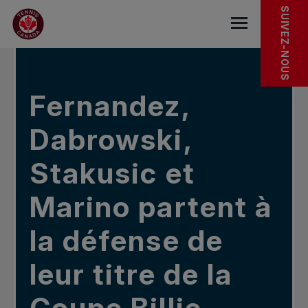
Sauter au menu principal
Sauter au contenu principal
Sauter au pied de page
DANS LES NOUVELLES
SUIVEZ-NOUS
base.navigat
Fernandez,
Dabrowski,
Stakusic et
Marino partent à
la défense de
leur titre de la