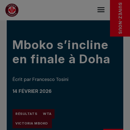
Sauter au menu principal
Sauter au contenu principal
Sauter au pied de page
DANS LES NOUVELLES
SUIVEZ-NOUS
base.navigat
Mboko s’incline
en finale à Doha
Écrit par Francesco Tosini
14 FÉVRIER 2026
RÉSULTATS
WTA
VICTORIA MBOKO