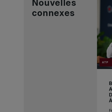
Nouvelles
connexes
ATP
B
A
D
F