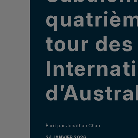
quatriè
tour des
Internat
d’Austra
Écrit par Jonathan Chan
24 JANVIER 2026