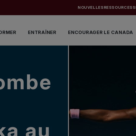
NOUVELLES
RESSOURCES
S
ORMER
ENTRAÎNER
ENCOURAGER LE CANADA
ombe
ka au