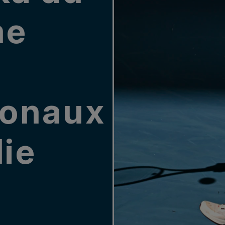
me
ionaux
lie