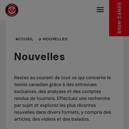
Sauter au menu principal
Sauter au contenu principal
Sauter au pied de page
SUIVEZ-NOUS
base.navigat
ACCUEIL
NOUVELLES
Nouvelles
Restez au courant de tout ce qui concerne le
tennis canadien grâce à des entrevues
exclusives, des analyses et des comptes
rendus de tournois. Effectuez une recherche
par sujet et explorez les plus récentes
nouvelles dans divers formats, y compris des
articles, des vidéos et des balados.