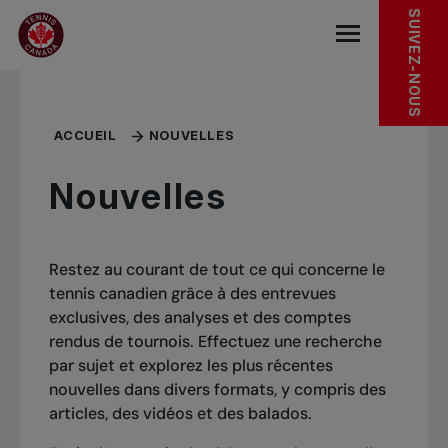
Sauter au menu principal
Sauter au contenu principal
Sauter au pied de page
SUIVEZ-NOUS
base.navigat
ACCUEIL
NOUVELLES
Nouvelles
Restez au courant de tout ce qui concerne le
tennis canadien grâce à des entrevues
exclusives, des analyses et des comptes
rendus de tournois. Effectuez une recherche
par sujet et explorez les plus récentes
nouvelles dans divers formats, y compris des
articles, des vidéos et des balados.