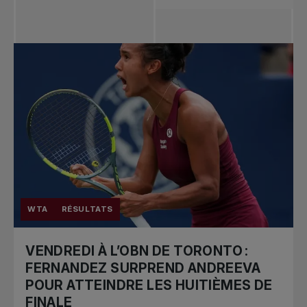
Toutes les
nouvelles
Tennis
professionnel
Redéfinir le jeu
Tournois
nationaux
WTA
RÉSULTATS
VENDREDI À L’OBN DE TORONTO :
FERNANDEZ SURPREND ANDREEVA
POUR ATTEINDRE LES HUITIÈMES DE
FINALE