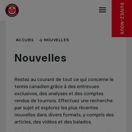
Sauter au menu principal
Sauter au contenu principal
Sauter au pied de page
SUIVEZ-NOUS
base.navigat
ACCUEIL
NOUVELLES
Nouvelles
Restez au courant de tout ce qui concerne le
tennis canadien grâce à des entrevues
exclusives, des analyses et des comptes
rendus de tournois. Effectuez une recherche
par sujet et explorez les plus récentes
nouvelles dans divers formats, y compris des
articles, des vidéos et des balados.