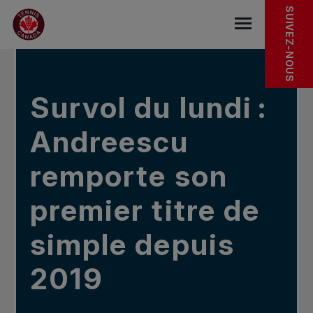
Sauter au menu principal
Sauter au contenu principal
Sauter au pied de page
DANS LES NOUVELLES
SUIVEZ-NOUS
base.navigat
Survol du lundi :
Andreescu
remporte son
premier titre de
simple depuis
2019