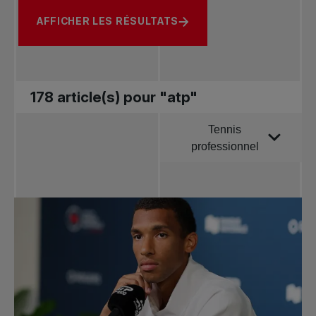
AFFICHER LES RÉSULTATS
178 article(s) pour "atp"
Tennis
Trier par
professionnel
Toutes les
nouvelles
Tennis
professionnel
Redéfinir le jeu
Tournois