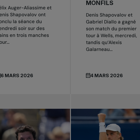
MONFILS
élix Auger-Aliassime et
enis Shapovalov ont
Denis Shapovalov et
onclu la séance du
Gabriel Diallo a gagné
endredi soir sur des
son match du premier
ains en trois manches
tour à Wells, mercredi,
ur...
tandis qu’Alexis
Galarneau...
6 MARS 2026
4 MARS 2026