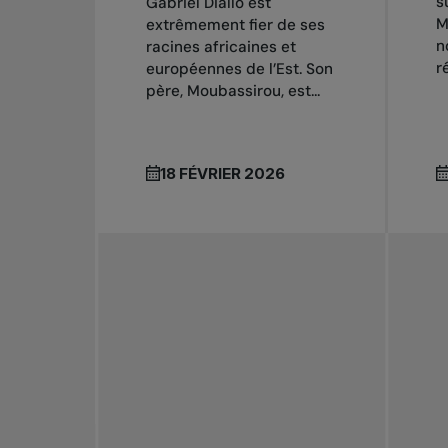
s
Gabriel Diallo est
M
extrêmement fier de ses
n
racines africaines et
r
européennes de l’Est. Son
père, Moubassirou, est...
18 FÉVRIER 2026