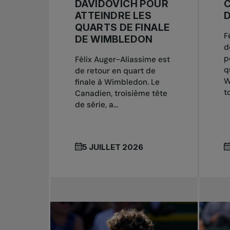
DAVIDOVICH POUR
ATTEINDRE LES
QUARTS DE FINALE
F
DE WIMBLEDON
d
p
Félix Auger-Aliassime est
q
de retour en quart de
W
finale à Wimbledon. Le
to
Canadien, troisième tête
de série, a...
5 JUILLET 2026