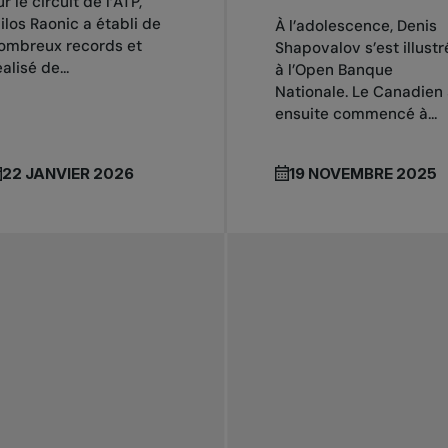
ur le circuit de l’ATP,
ilos Raonic a établi de
À l’adolescence, Denis
ombreux records et
Shapovalov s’est illustr
éalisé de...
à l’Open Banque
Nationale. Le Canadien
ensuite commencé à...
22 JANVIER 2026
19 NOVEMBRE 2025