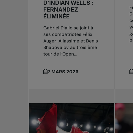
D’INDIAN WELLS ;
F
FERNANDEZ
D
ÉLIMINÉE
c
v
Gabriel Diallo se joint à
g
ses compatriotes Félix
po
Auger-Aliassime et Denis
Shapovalov au troisième
tour de l’Open...
7 MARS 2026