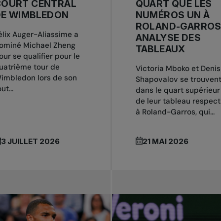
COURT CENTRAL
QUART QUE LES
DE WIMBLEDON
NUMÉROS UN À
ROLAND-GARROS 
élix Auger-Aliassime a
ANALYSE DES
ominé Michael Zheng
TABLEAUX
our se qualifier pour le
uatrième tour de
Victoria Mboko et Denis
imbledon lors de son
Shapovalov se trouven
ut...
dans le quart supérieur
de leur tableau respect
à Roland-Garros, qui...
3 JUILLET 2026
21 MAI 2026