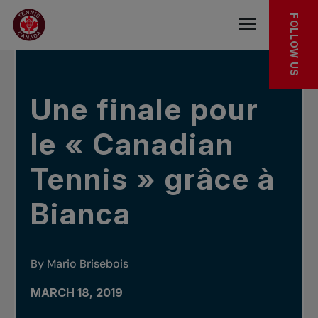
Skip to main menu
Skip to main content
Skip to footer
IN THE NEWS
FOLLOW US
Open the mob
Une finale pour
le « Canadian
Tennis » grâce à
Bianca
By Mario Brisebois
MARCH 18, 2019