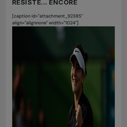
RÉSISTE... ENCORE
[caption id="attachment_92385"
align="alignnone" width="1024"]